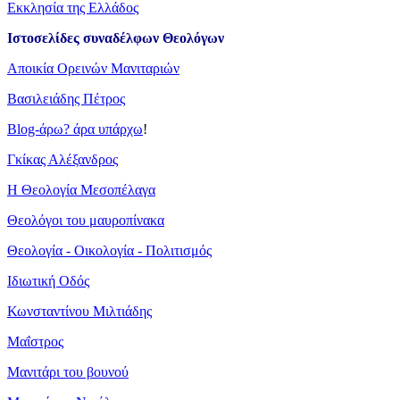
Εκκλησία της Ελλάδος
Ιστοσελίδες συναδέλφων Θεολόγων
Αποικία Ορεινών Μανιταριών
Βασιλειάδης Πέτρος
Blog-άρω? άρα υπάρχω
!
Γκίκας Αλέξανδρος
Η Θεολογία Μεσοπέλαγα
Θεολόγοι του μαυροπίνακα
Θεολογία - Οικολογία - Πολιτισμός
Ιδιωτική Οδός
Κωνσταντίνου Μιλτιάδης
Μαΐστρος
Μανιτάρι του βουνού